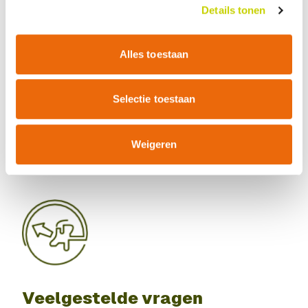
Export landeneisen en voorwaarden
Details tonen
Inspecties aanvragen
Uitvoering inspectie
Monstername bij inspectie
Alles toestaan
Verplichte monstername
Replacement
Selectie toestaan
Weigeren
Veelgestelde vragen