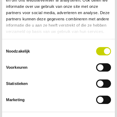
en om ons websiteverkeer te analyseren. Ook delen we
Verenigd Koninkrijk
informatie over uw gebruik van onze site met onze
Plantenpaspoort
partners voor social media, adverteren en analyse. Deze
CITES
partners kunnen deze gegevens combineren met andere
Replacement
informatie die u aan ze heeft verstrekt of die ze hebben
Elektronische fytosanitaire certificaten
verzameld op basis van uw gebruik van hun services.
Toestemmingsselectie
Noodzakelijk
Voorkeuren
Statistieken
Marketing
Diverse producten