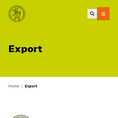
Ga naar de hoofdinhoud.
Export
Home
Export
/