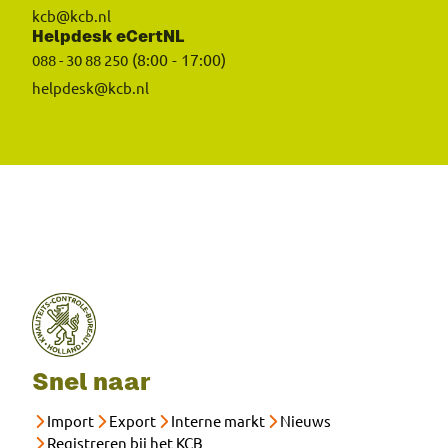
kcb@kcb.nl
Helpdesk eCertNL
(8:00 - 17:00)
088 - 30 88 250
helpdesk@kcb.nl
Snel naar
Import
Export
Interne markt
Nieuws
Registreren bij het KCB