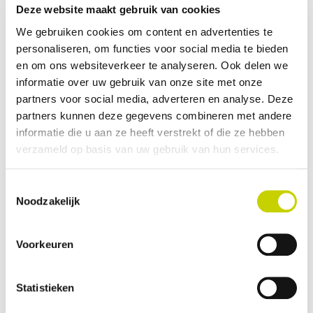
ontvangen?
Deze website maakt gebruik van cookies
We gebruiken cookies om content en advertenties te
personaliseren, om functies voor social media te bieden
Welke informatie kan ik als importeur/aangever
en om ons websiteverkeer te analyseren. Ook delen we
bij plantenpaspoorten op voorraad alvast
informatie over uw gebruik van onze site met onze
invullen voorafgaand aan de importinspectie?
partners voor social media, adverteren en analyse. Deze
partners kunnen deze gegevens combineren met andere
informatie die u aan ze heeft verstrekt of die ze hebben
Welke fytosanitair registratienummer wordt
verzameld op basis van uw gebruik van hun services.
vermeld op het door het KCB afgegeven
plantenpaspoort?
Toestemmingsselectie
Noodzakelijk
Ik ben eigenaar van de importzending. Waarom
wordt mijn fytosanitair registratienummer niet
Voorkeuren
op het eerste plantenpaspoort geplaatst?
Statistieken
Ik ontvang bij import een plantenpaspoort van