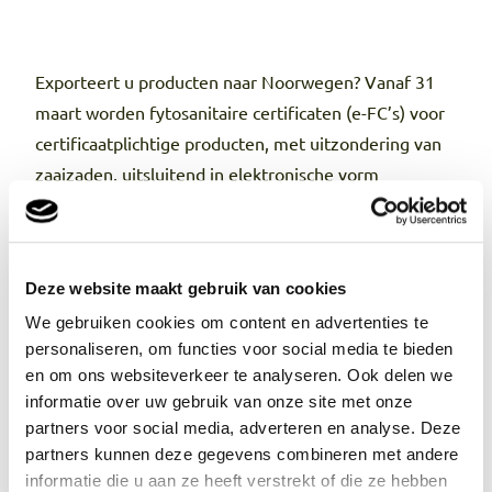
Exporteert u producten naar Noorwegen? Vanaf 31
maart worden fytosanitaire certificaten (e-FC’s) voor
certificaatplichtige producten, met uitzondering van
zaaizaden, uitsluitend in elektronische vorm
afgegeven. Dit betekent dat er geen papieren
certificaten meer worden verstrekt.
Deze wijziging kan gevolgen hebben voor de
Deze website maakt gebruik van cookies
aanvraag van inspecties en gewaarmerkte
We gebruiken cookies om content en advertenties te
certificaten. Om de overstap van papieren naar
personaliseren, om functies voor social media te bieden
elektronische certificaten soepel te laten verlopen,
en om ons websiteverkeer te analyseren. Ook delen we
hebben we de belangrijkste aandachtspunten voor u
informatie over uw gebruik van onze site met onze
hier op een rij gezet. Bekijk het document rechts op
partners voor social media, adverteren en analyse. Deze
de pagina.
partners kunnen deze gegevens combineren met andere
informatie die u aan ze heeft verstrekt of die ze hebben