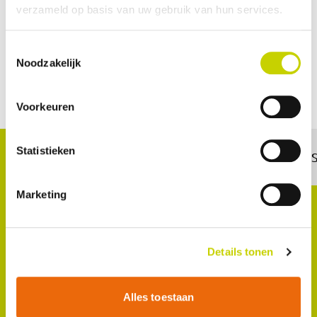
verzameld op basis van uw gebruik van hun services.
Toestemmingsselectie
Noodzakelijk
Contact opnemen
Voorkeuren
Statistieken
Zoetermeer
Rayonkantoren:
Marketing
Bezoekadres
Louis Pasteurlaan 6
Details tonen
2719 EE Zoetermeer
Postadres
Alles toestaan
Postbus 420