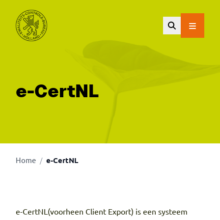
Ga naar de hoofdinhoud.
e-CertNL
Home
e-CertNL
/
e-CertNL(voorheen Client Export) is een systeem