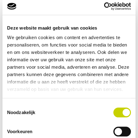
is.
Zorg ervoor dat de inspectielijst, handwijzer en
eventueel de certificaten op tijd op de
Deze website maakt gebruik van cookies
inspectielocatie zijn.
We gebruiken cookies om content en advertenties te
Eventueel kan het KCB de aanvragen voor u in e-
personaliseren, om functies voor social media te bieden
CertNL invoeren. Hieraan zijn voorwaarden en kosten
en om ons websiteverkeer te analyseren. Ook delen we
verbonden.
informatie over uw gebruik van onze site met onze
b. Storing van het berichtenboek
partners voor social media, adverteren en analyse. Deze
Als het berichtenboek niet werkt, kunt u
partners kunnen deze gegevens combineren met andere
gebruikmaken van de webschermen van e-CertNL.
informatie die u aan ze heeft verstrekt of die ze hebben
verzameld op basis van uw gebruik van hun services.
c. Storing
Als e-CertNL niet beschikbaar is, is er een
Toestemmingsselectie
alternatieve loginprocedure om exportdocumenten
Noodzakelijk
aan te vragen in e-CertNL. Let op: vul hiervoor al een
keer eerder uw gegevens aan, voordat er een
Voorkeuren
noodprocedure nodig is. Anders kunt u niet