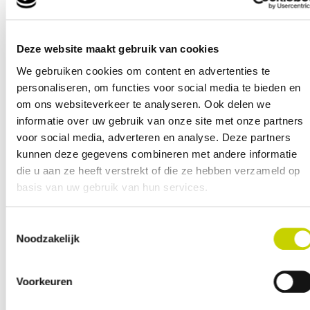
en instructie
Deze website maakt gebruik van cookies
replacement-
We gebruiken cookies om content en advertenties te
aanvraagformulier
personaliseren, om functies voor social media te bieden en
DOCX
om ons websiteverkeer te analyseren. Ook delen we
informatie over uw gebruik van onze site met onze partners
replacement-aanmaken-
voor social media, adverteren en analyse. Deze partners
kunnen deze gegevens combineren met andere informatie
versie-2026
die u aan ze heeft verstrekt of die ze hebben verzameld op
PDF
basis van uw gebruik van hun services.
Toestemmingsselectie
Noodzakelijk
Voorkeuren