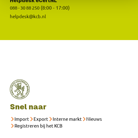
Helpdesk eCertNL
(8:00 - 17:00)
088 - 30 88 250
helpdesk@kcb.nl
Snel naar
Import
Export
Interne markt
Nieuws
Registreren bij het KCB