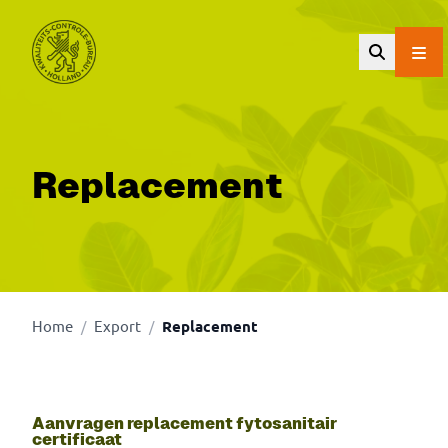
Ga naar de hoofdinhoud.
Replacement
Home
Export
Replacement
/
/
Aanvragen replacement fytosanitair
certificaat