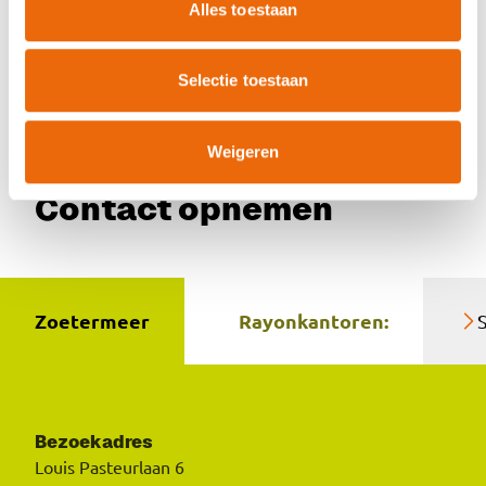
wijzigingen, kunt u contact opnemen met afd.
Alles toestaan
Product- & Controlezaken van het KCB (
).
p&c@kcb.nl
Selectie toestaan
Weigeren
Contact opnemen
Zoetermeer
Rayonkantoren:
Bezoekadres
Louis Pasteurlaan 6