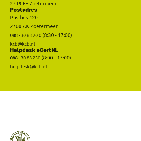
2719 EE Zoetermeer
Postadres
Postbus 420
2700 AK Zoetermeer
(8:30 - 17:00)
088 - 30 88 20 0
kcb@kcb.nl
Helpdesk eCertNL
(8:00 - 17:00)
088 - 30 88 250
helpdesk@kcb.nl