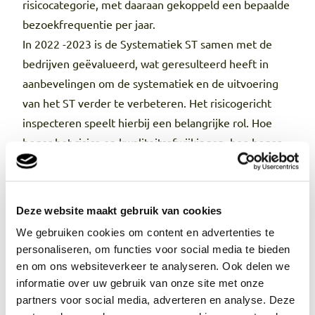
risicocategorie, met daaraan gekoppeld een bepaalde
bezoekfrequentie per jaar.
In 2022 -2023 is de Systematiek ST samen met de
bedrijven geëvalueerd, wat geresulteerd heeft in
aanbevelingen om de systematiek en de uitvoering
van het ST verder te verbeteren. Het risicogericht
inspecteren speelt hierbij een belangrijke rol. Hoe
hoger het risico op kwaliteitsafwijkingen, hoe hoger
het aantal controlebezoeken (en andersom natuurlijk
ook). Nieuw binnen de Systematiek ST is dat rekening
gehouden wordt met de controleresultaten van
Deze website maakt gebruik van cookies
bedrijven tijdens de uitvoering van het ST door het
We gebruiken cookies om content en advertenties te
KCB. Dit kan leiden tot een verlaging van de
personaliseren, om functies voor social media te bieden
bezoekfrequentie bij goede resultaten, maar ook tot
en om ons websiteverkeer te analyseren. Ook delen we
een verhoging van het aantal controlebezoeken als
informatie over uw gebruik van onze site met onze
gevolg van het constateren van afkeuringen door het
partners voor social media, adverteren en analyse. Deze