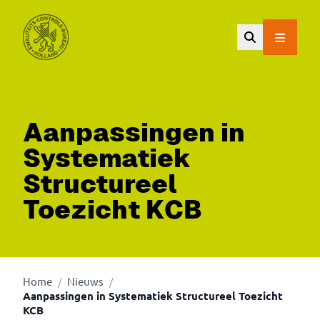
Ga naar de hoofdinhoud.
Aanpassingen in
Systematiek
Structureel
Toezicht KCB
Home
Nieuws
/
/
Aanpassingen in Systematiek Structureel Toezicht
KCB