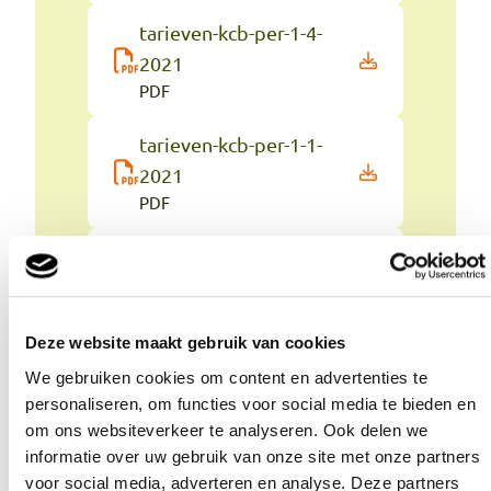
tarieven-kcb-per-1-4-
2021
PDF
tarieven-kcb-per-1-1-
2021
PDF
tarieven-kcb-per-1-3-
2020
PDF
Deze website maakt gebruik van cookies
tarieven-kcb-per-1-1-
We gebruiken cookies om content en advertenties te
2020
personaliseren, om functies voor social media te bieden en
PDF
om ons websiteverkeer te analyseren. Ook delen we
informatie over uw gebruik van onze site met onze partners
tarieven-kcb-per-1-1-
voor social media, adverteren en analyse. Deze partners