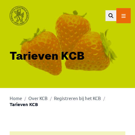
Ga naar de hoofdinhoud.
Tarieven KCB
Home
Over KCB
Registreren bij het KCB
/
/
/
Tarieven KCB