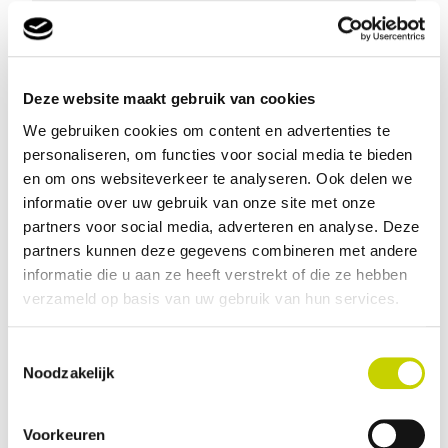
Hoe lang moet ik deze administratie bewaren?
Deze website maakt gebruik van cookies
Vooraanmelding import in IMSOC (TNT)
We gebruiken cookies om content en advertenties te
Waarom moeten importzendingen gemeld
personaliseren, om functies voor social media te bieden
worden in IMSOC (TNT)?
en om ons websiteverkeer te analyseren. Ook delen we
informatie over uw gebruik van onze site met onze
partners voor social media, adverteren en analyse. Deze
Import plantenpaspoortplichtige producten
partners kunnen deze gegevens combineren met andere
informatie die u aan ze heeft verstrekt of die ze hebben
Ik importeer plantmateriaal dat
verzameld op basis van uw gebruik van hun services.
plantenpaspoortplichtig is. Wat is de
werkwijze bij import?
Toestemmingsselectie
Noodzakelijk
Waar wordt het plantenpaspoort dat het KCB
Voorkeuren
afgeeft, bevestigd?