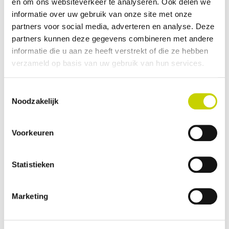
en om ons websiteverkeer te analyseren. Ook delen we
voordat ik bericht ontvang of mijn zending
informatie over uw gebruik van onze site met onze
steekproefsgewijs wordt geselecteerd voor
partners voor social media, adverteren en analyse. Deze
inspectie?
partners kunnen deze gegevens combineren met andere
informatie die u aan ze heeft verstrekt of die ze hebben
verzameld op basis van uw gebruik van hun services.
Ik heb op basis van de e-mail vanuit e-CertNL
de benodigde inspectie aangevraagd. Binnen
Toestemmingsselectie
welke termijn komt het KCB de door mij
Noodzakelijk
aangevraagde inspectie uitvoeren?
Voorkeuren
Hoe lang duurt een exportinspectie?
Statistieken
Ik heb geen ruimte om de volledige zending
klaar te zetten. Kan ook een deel van de
Marketing
zending geïnspecteerd worden?