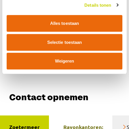
Details tonen
Hoe moet een zending klaar staan voor
exportinspectie?
Alles toestaan
Wat is een overeenkomstcontrole?
Selectie toestaan
Weigeren
Contact opnemen
Zoetermeer
Rayonkantoren: