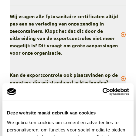
Wij vragen alle fytosanitaire certificaten altijd
pas aan na verlading van onze zending in
zeecontainers. Klopt het dat dit door de
uitbreiding van de exportcontroles niet meer
mogelijk is? Dit vraagt om grote aanpassingen
voor onze organisatie.
Kan de exportcontrole ook plaatsvinden op de
monsters die wij standaard achterhouden?
Hoe weet ik of een door mij aangemelde
zending is geselecteerd voor inspectie?
Deze website maakt gebruik van cookies
We gebruiken cookies om content en advertenties te
personaliseren, om functies voor social media te bieden
Hoe lang duurt het na aanmelding in e-CertNL