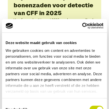
bonenzaden voor detectie
van CFF in 2025
Vanaf maandag 6 januari 2025 worden er aanvullende
importcontroles uitgevoerd om nieuwe uitbraken
van Curtobacterium flaccumfaciens pv.
flaccumfaciens (Cff) te voorkomen.
Deze website maakt gebruik van cookies
4 november 2024
We gebruiken cookies om content en advertenties te
Nieuwe handelsnorm voor
personaliseren, om functies voor social media te bieden
en om ons websiteverkeer te analyseren. Ook delen we
citrusvruchten toegelicht
informatie over uw gebruik van onze site met onze
aan het bedrijfsleven
partners voor social media, adverteren en analyse. Deze
Op verzoek van het bedrijfsleven heeft het
partners kunnen deze gegevens combineren met andere
GroentenFruit Huis een bijeenkomst georganiseerd
informatie die u aan ze heeft verstrekt of die ze hebben
waar vanuit het KCB een toelichting is gegeven op
verzameld op basis van uw gebruik van hun services.
de nieuwe handelsnorm voor Citrus die ingaat per 1-
1-2025.
Toestemmingsselectie
22 oktober 2024