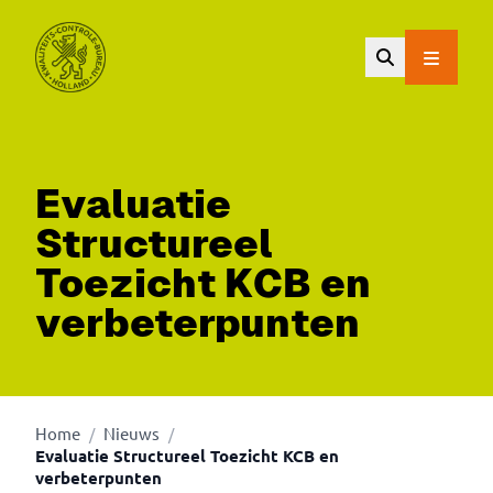
Ga naar de hoofdinhoud.
Evaluatie
Structureel
Toezicht KCB en
verbeterpunten
Home
Nieuws
/
/
Evaluatie Structureel Toezicht KCB en
verbeterpunten