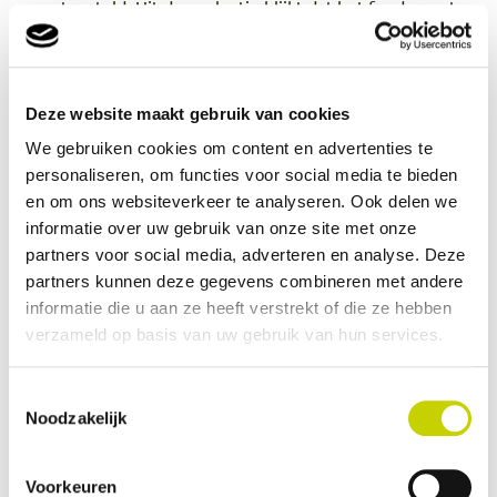
vastgesteld. Uit de evaluatie blijkt dat het fundament
(de Systematiek ST) staat en een goede en stabiele
basis vormt voor de naleving van de EU-
handelsnormen voor groenten en fruit door bedrijven
Deze website maakt gebruik van cookies
en de uitvoering van de controles daarop. Ook komt
We gebruiken cookies om content en advertenties te
naar voren dat er, zowel op het gebied van de
personaliseren, om functies voor social media te bieden
systematiek voor het ST als de uitvoering daarvan,
en om ons websiteverkeer te analyseren. Ook delen we
verbetermogelijkheden zijn.
informatie over uw gebruik van onze site met onze
Inmiddels is een start gemaakt met de implementatie
partners voor social media, adverteren en analyse. Deze
partners kunnen deze gegevens combineren met andere
van de aanbevelingen uit het rapport, waaronder het
informatie die u aan ze heeft verstrekt of die ze hebben
risicogerichter inplannen van controlebezoeken ST en
verzameld op basis van uw gebruik van hun services.
het uitwerken van voorstellen voor aanpassingen in
de systematiek ST. De verbeteringen zijn erop gericht
Toestemmingsselectie
de kwaliteit van de controlebezoeken te verhogen, de
Noodzakelijk
risicosystematiek en de samenwerking en
communicatie met bedrijven te verbeteren.
Voorkeuren