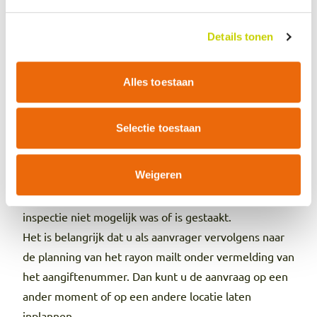
Markeer dit e-mailadres alvast als ‘Vertrouwd’ om dit
te voorkomen.
Details tonen
Inspectie niet
uitgevoerd of gestaakt?
Alles toestaan
Soms is een inspectie niet mogelijk of staken we
deze. Dat kan bijvoorbeeld gebeuren als de
Selectie toestaan
inspectielocatie gesloten is of als de zending niet op
tijd is binnengekomen. U ontvangt voortaan geen
Weigeren
inspectierapport meer voor deze aanvragen. In plaats
daarvan sturen we u een e-mail waarin staat dat de
inspectie niet mogelijk was of is gestaakt.
Het is belangrijk dat u als aanvrager vervolgens naar
de planning van het rayon mailt onder vermelding van
het aangiftenummer. Dan kunt u de aanvraag op een
ander moment of op een andere locatie laten
inplannen.