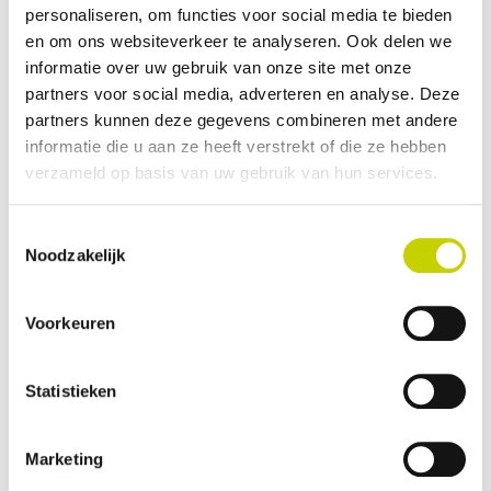
personaliseren, om functies voor social media te bieden
per inspectie-aanvraag af te tekenen. Dat scheelt tijd.
Meer informatie beschikbaar bij aftekenen
en om ons websiteverkeer te analyseren. Ook delen we
inspectie
informatie over uw gebruik van onze site met onze
Aan het einde van een inspectiebezoek tekent u,
partners voor social media, adverteren en analyse. Deze
zoals u gewend bent, altijd voor akkoord. Bij het
partners kunnen deze gegevens combineren met andere
tekenen is door de nieuwe inspectie-app meer
informatie die u aan ze heeft verstrekt of die ze hebben
verzameld op basis van uw gebruik van hun services.
informatie beschikbaar:
· U kunt zien of de inspecteur tijdcorrecties heeft
Toestemmingsselectie
doorgevoerd
Noodzakelijk
· U kunt inzien of er tijd voor extra inspecteurs
gerekend is
Planningsberichten
Voorkeuren
Zodra uw inspectieaanvraag is ingepland, ontvangt u
Statistieken
per email een bevestiging van de afgesproken datum
en tijd. De lay-out van dit bericht is vernieuwd. De
afzender is noreply@kcb.nl. Het zou kunnen dat het
Marketing
bericht in de map ‘Ongewenste e-mail’ terechtkomt.