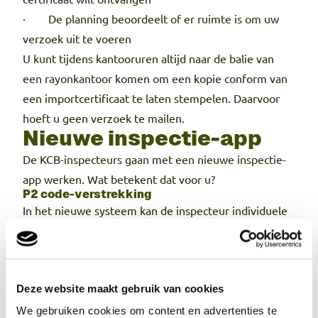
· De planning beoordeelt of er ruimte is om uw
verzoek uit te voeren
U kunt tijdens kantooruren altijd naar de balie van
een rayonkantoor komen om een kopie conform van
een importcertificaat te laten stempelen. Daarvoor
hoeft u geen verzoek te mailen.
Nieuwe inspectie-app
De KCB-inspecteurs gaan met een nieuwe inspectie-
app werken. Wat betekent dat voor u?
P2 code-verstrekking
In het nieuwe systeem kan de inspecteur individuele
inspectie-aanvragen afronden. Daarmee kan de
inspecteur direct het proces starten om de P2-code te
verstrekken. De enige voorwaarde is een werkende
Deze website maakt gebruik van cookies
internetverbinding. De inspecteur hoeft niet meer
zelf een synchronisatie te starten. Ook hoeft u niet
We gebruiken cookies om content en advertenties te