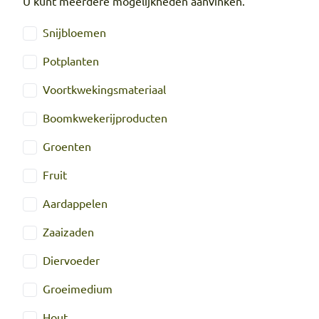
U kunt meerdere mogelijkheden aanvinken.
Productgroep
Snijbloemen
Potplanten
Voortkwekingsmateriaal
Boomkwekerijproducten
Groenten
Fruit
Aardappelen
Zaaizaden
Diervoeder
Groeimedium
Hout