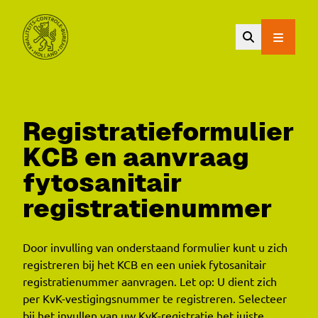
Ga naar de hoofdinhoud.
Registratieformulier
KCB en aanvraag
fytosanitair
registratienummer
Door invulling van onderstaand formulier kunt u zich
registreren bij het KCB en een uniek fytosanitair
registratienummer aanvragen. Let op: U dient zich
per KvK-vestigingsnummer te registreren. Selecteer
bij het invullen van uw KvK-registratie het juiste