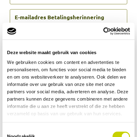
E-mailadres Betalingsherinnering
E-mailadres Blokkade
Deze website maakt gebruik van cookies
We gebruiken cookies om content en advertenties te
personaliseren, om functies voor social media te bieden
E-mailadres VVNC
en om ons websiteverkeer te analyseren. Ook delen we
informatie over uw gebruik van onze site met onze
partners voor social media, adverteren en analyse. Deze
partners kunnen deze gegevens combineren met andere
E-mailadres Inspectie rapporten
informatie die u aan ze heeft verstrekt of die ze hebben
verzameld op basis van uw gebruik van hun services.
Toestemmingsselectie
E-mailadres Monstername
Noodzakelijk