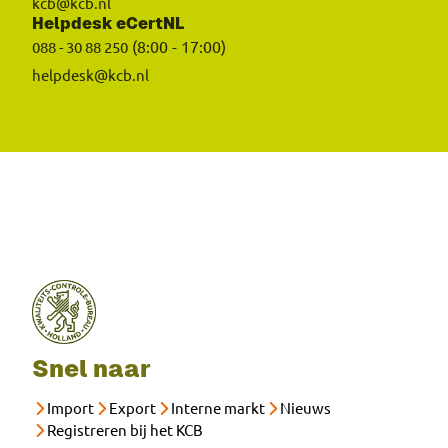
kcb@kcb.nl
Helpdesk eCertNL
(8:00 - 17:00)
088 - 30 88 250
helpdesk@kcb.nl
Snel naar
Import
Export
Interne markt
Nieuws
Registreren bij het KCB