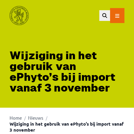
Ga naar de hoofdinhoud.
Wijziging in het
gebruik van
ePhyto’s bij import
vanaf 3 november
Home
Nieuws
/
/
Wijziging in het gebruik van ePhyto’s bij import vanaf
3 november