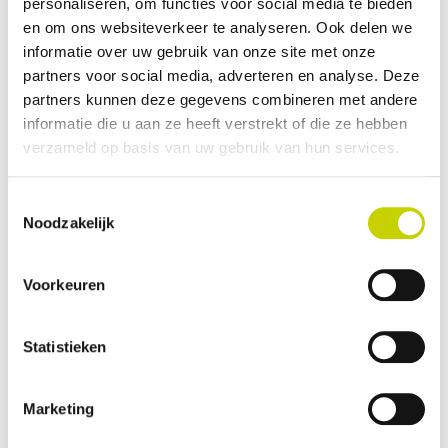
personaliseren, om functies voor social media te bieden
perspectief en verkent hij/zij vanuit deze positie o.a.
en om ons websiteverkeer te analyseren. Ook delen we
de mogelijke samenwerking met overige
informatie over uw gebruik van onze site met onze
keuringsinstanties.
partners voor social media, adverteren en analyse. Deze
De voorzitter vertegenwoordigt de organisatie op het
partners kunnen deze gegevens combineren met andere
hoogste niveau naar brancheorganisaties en
informatie die u aan ze heeft verstrekt of die ze hebben
overheden.
verzameld op basis van uw gebruik van hun services.
Wilt u meer weten over deze vacture? Bekijk
de
hier
Toestemmingsselectie
Noodzakelijk
volledige vacature.
Voorkeuren
Statistieken
Contact opnemen
Marketing