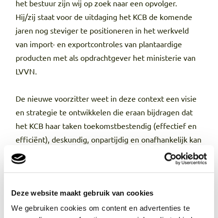
het bestuur zijn wij op zoek naar een opvolger.
Hij/zij staat voor de uitdaging het KCB de komende
jaren nog steviger te positioneren in het werkveld
van import- en exportcontroles van plantaardige
producten met als opdrachtgever het ministerie van
LVVN.
De nieuwe voorzitter weet in deze context een visie
en strategie te ontwikkelen die eraan bijdragen dat
het KCB haar taken toekomstbestendig (effectief en
efficiënt), deskundig, onpartijdig en onafhankelijk kan
blijven uitvoeren, met adequate
financieringsvorm(en).
Deze website maakt gebruik van cookies
Tevens plaatst hij/zij met een wijde blik het werk van
het KCB in een breder politiek-maatschappelijk
We gebruiken cookies om content en advertenties te