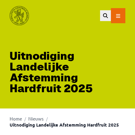
Ga naar de hoofdinhoud.
Uitnodiging
Landelijke
Afstemming
Hardfruit 2025
Home
Nieuws
/
/
Uitnodiging Landelijke Afstemming Hardfruit 2025