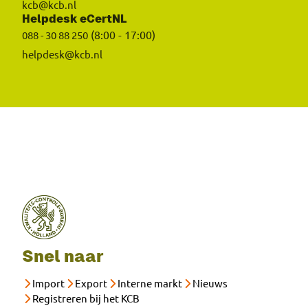
kcb@kcb.nl
Helpdesk eCertNL
(8:00 - 17:00)
088 - 30 88 250
helpdesk@kcb.nl
Snel naar
Import
Export
Interne markt
Nieuws
Registreren bij het KCB