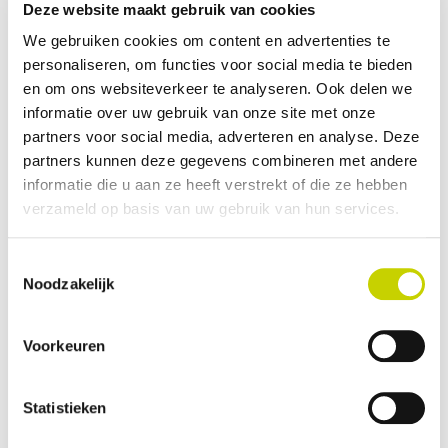
Deze website maakt gebruik van cookies
Deze middag is een goede gelegenheid voor u om
met uw vakgenoten en medewerkers van het KCB
We gebruiken cookies om content en advertenties te
personaliseren, om functies voor social media te bieden
over kwaliteit te discussiëren. U bent van harte
en om ons websiteverkeer te analyseren. Ook delen we
welkom. Vooraf aanmelden voor deze bijeenkomst is
informatie over uw gebruik van onze site met onze
niet nodig.
partners voor social media, adverteren en analyse. Deze
Wanneer?
partners kunnen deze gegevens combineren met andere
Donderdag 16 oktober 2025 van 14.00 uur tot 15.30
informatie die u aan ze heeft verstrekt of die ze hebben
verzameld op basis van uw gebruik van hun services.
uur
Waar?
Toestemmingsselectie
Fruitmasters Geldermalsen, de afmijnzaal
Noodzakelijk
Industrieterrein “De Watermolen”
Deilseweg 7
Voorkeuren
4191 NX Geldermalsen
Statistieken