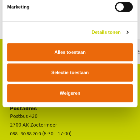
Marketing
Contact opnemen
Details tonen
Zoetermeer
Rayonkantoren:
Alles toestaan
Selectie toestaan
Bezoekadres
Louis Pasteurlaan 6
Weigeren
2719 EE Zoetermeer
Postadres
Postbus 420
2700 AK Zoetermeer
(8:30 - 17:00)
088 - 30 88 20 0