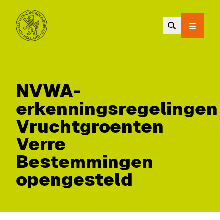
Ga naar de hoofdinhoud.
NVWA-
erkenningsregelingen
Vruchtgroenten
Verre
Bestemmingen
opengesteld