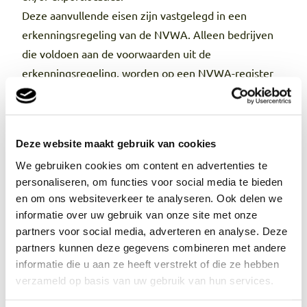
Deze aanvullende eisen zijn vastgelegd in een
erkenningsregeling van de NVWA. Alleen bedrijven
die voldoen aan de voorwaarden uit de
erkenningsregeling, worden op een NVWA-register
toegelaten bedrijven geplaatst. In de landeneis staat
vermeld dat alleen bedrijven die op het register
staan, kunnen exporteren. Het KCB voert namens de
Deze website maakt gebruik van cookies
NVWA het toezicht uit op deze
We gebruiken cookies om content en advertenties te
erkenningsregelingen.
personaliseren, om functies voor social media te bieden
Aanpassingen NVWA-erkenningsregeling Paprika
en om ons websiteverkeer te analyseren. Ook delen we
USA
informatie over uw gebruik van onze site met onze
De NVWA heeft een aantal wijzigingen doorgevoerd
partners voor social media, adverteren en analyse. Deze
in de erkenningsregeling Paprika USA om de werking
partners kunnen deze gegevens combineren met andere
informatie die u aan ze heeft verstrekt of die ze hebben
daarvan te verbeteren en te verduidelijken.
verzameld op basis van uw gebruik van hun services.
Belangrijkste wijziging is dat met ingang van 2024 het
niet langer nodig is om jaarlijks opnieuw aan te