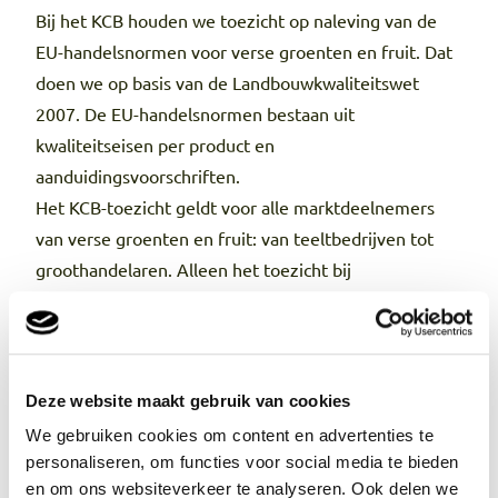
Bij het KCB houden we toezicht op naleving van de
EU-handelsnormen voor verse groenten en fruit. Dat
doen we op basis van de Landbouwkwaliteitswet
2007. De EU-handelsnormen bestaan uit
kwaliteitseisen per product en
aanduidingsvoorschriften.
Het KCB-toezicht geldt voor alle marktdeelnemers
van verse groenten en fruit: van teeltbedrijven tot
groothandelaren. Alleen het toezicht bij
distributiecentra en de detailhandel (supermarkten
en winkels) valt niet onder het KCB, maar onder de
NVWA.
Om toezicht te houden op de EU-handelsnormen
Deze website maakt gebruik van cookies
voor verse groenten en fruit, hebben we op basis van
We gebruiken cookies om content en advertenties te
de EU-verordening 2023/2430 een
personaliseren, om functies voor social media te bieden
controlesystematiek ontwikkeld. We voeren alle
en om ons websiteverkeer te analyseren. Ook delen we