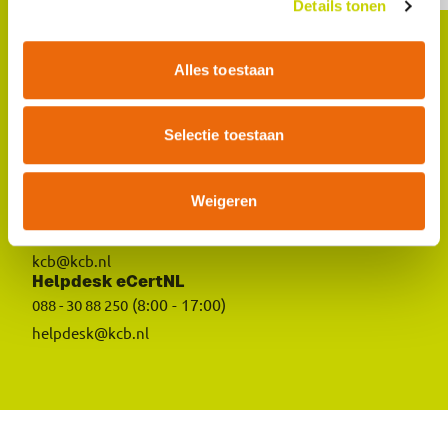
Details tonen
Alles toestaan
Bezoekadres
Louis Pasteurlaan 6
2719 EE Zoetermeer
Selectie toestaan
Postadres
Postbus 420
Weigeren
2700 AK Zoetermeer
(8:30 - 17:00)
088 - 30 88 20 0
kcb@kcb.nl
Helpdesk eCertNL
(8:00 - 17:00)
088 - 30 88 250
helpdesk@kcb.nl