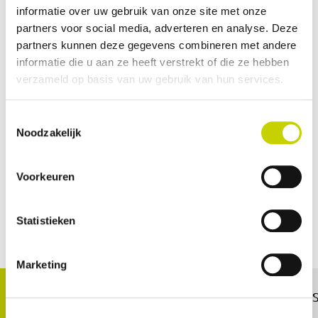
informatie over uw gebruik van onze site met onze
controles uit op basis van een risicoanalyse.
partners voor social media, adverteren en analyse. Deze
We doen controles op zendingen en partijen
partners kunnen deze gegevens combineren met andere
groenten en fruit. Het gaat om:
informatie die u aan ze heeft verstrekt of die ze hebben
zendingscontroles bij import en export
verzameld op basis van uw gebruik van hun services.
handelscontroles op de interne EU-markt via
Structureel Toezicht en Algemeen Toezicht
Toestemmingsselectie
Noodzakelijk
Voorkeuren
Contact opnemen
Statistieken
Marketing
Zoetermeer
Rayonkantoren: