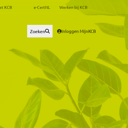
het KCB
e-CertNL
Werken bij KCB
Zoeken
Inloggen MijnKCB