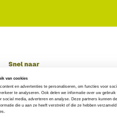
Snel naar
Import
ik van cookies
Export
Interne markt
ontent en advertenties te personaliseren, om functies voor soci
Nieuws
erkeer te analyseren. Ook delen we informatie over uw gebruik
Registreren bij het KCB
or social media, adverteren en analyse. Deze partners kunnen 
ormatie die u aan ze heeft verstrekt of die ze hebben verzameld
es.