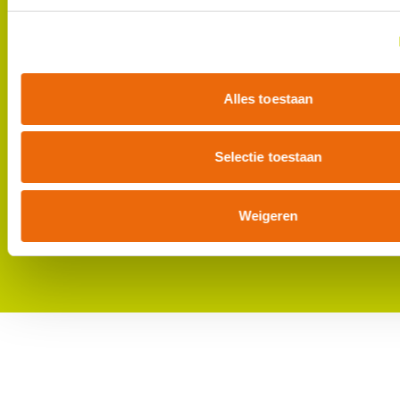
Bezoekadres
Louis Pasteurlaan 6
2719 EE Zoetermeer
Postadres
Alles toestaan
Postbus 420
2700 AK Zoetermeer
(8:30 - 17:00)
088 - 30 88 20 0
Selectie toestaan
kcb@kcb.nl
Helpdesk eCertNL
Weigeren
(8:00 - 17:00)
088 - 30 88 250
helpdesk@kcb.nl