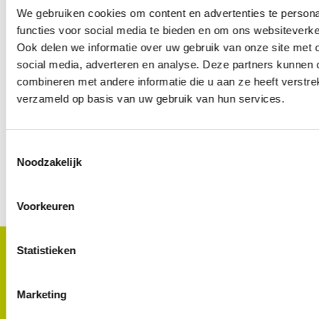
Plantgezondheidsverordening en de
We gebruiken cookies om content en advertenties te persona
Controleverordening op uw bedrijf? Mail uw vraag
functies voor social media te bieden en om ons websiteverke
Ook delen we informatie over uw gebruik van onze site met 
naar
. Dan helpen wij u
plantgezondheid@kcb.nl
social media, adverteren en analyse. Deze partners kunnen
verder.
combineren met andere informatie die u aan ze heeft verstre
verzameld op basis van uw gebruik van hun services.
Toestemmingsselectie
Noodzakelijk
Contact opnemen
Voorkeuren
Statistieken
Zoetermeer
Rayonkantoren:
Marketing