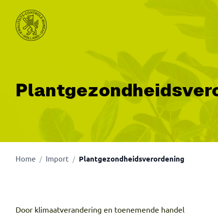
Ga naar de hoofdinhoud.
Plantgezondheidsver
Home
Import
Plantgezondheidsverordening
/
/
Door klimaatverandering en toenemende handel