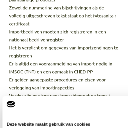
Zowel de nummering van bijschrijvingen als de
volledig uitgeschreven tekst staat op het fytosanitair
certificaat
Importbedrijven moeten zich registreren in een
nationaal bedrijvenregister
Het is verplicht om gegevens van importzendingen te
registreren
Er is altijd een vooraanmelding van import nodig in
IMSOC (TNT) en een opmaak in CHED-PP
Er gelden aangepaste procedures en eisen voor
verlegging van importinspecties
Verder zijn er eisen voor transshipment en transit-
zendingen
Wij helpen u graag
Heeft u het antwoord op uw vraag niet gevonden?
Heeft u specifieke vragen over de invloed van de
Deze website maakt gebruik van cookies