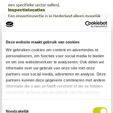
een specifieke sector vallen).
Inspectielocaties
Een importinspectie is in Nederland alleen mogelijk
op een inspectielocatie die door de NVWA is erkend.
Bedrijven die een Warehouse Management Systeem
(WMS) gebruiken, kunnen dit systeem onder
Deze website maakt gebruik van cookies
bepaalde voorwaarden als onderdeel van de
We gebruiken cookies om content en advertenties te
inspectielocatie laten erkennen. Meer informatie
personaliseren, om functies voor social media te bieden
hierover vindt u op de website van de NVWA.
en om ons websiteverkeer te analyseren. Ook delen we
Het is verplicht om inspectieplichtige producten te
informatie over uw gebruik van onze site met onze
laten inspecteren aan de buitengrens van de EU
partners voor social media, adverteren en analyse. Deze
voordat u ze invoert. Omdat niet alle inspectielocaties
partners kunnen deze gegevens combineren met andere
aan de buitengrens liggen, kunt u een inspectie ook
informatie die u aan ze heeft verstrekt of die ze hebben
verzameld op basis van uw gebruik van hun services.
“verleggen” naar een erkende inspectielocatie binnen
of buiten Nederland. Lees meer over verleggingen op
Toestemmingsselectie
de website van de NVWA.
Noodzakelijk
Vrijgave