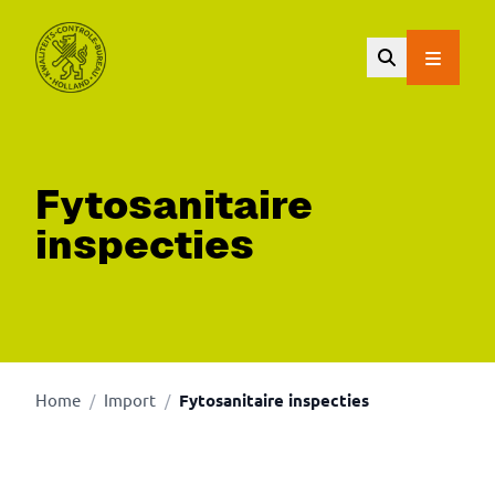
Ga naar de hoofdinhoud.
Fytosanitaire
inspecties
Home
Import
Fytosanitaire inspecties
/
/