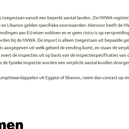
 toegestaan vanuit een beperkt aantal landen. Zie NVWA-registe
 en Libanon gelden specifieke voorwaarden. Hiervoor heeft de N
dingen aan EU-eisen voldoen en er geen risico is op verspreiding v
en bij de NVWA. De import is alleen toegestaan uit bepaalde gebi
pte is aangegeven uit welk gebied de zending komt, en staan de ve
 voert de inspecties uit op basis van de inspectiespecificaties va
ens de fysieke inspectie worden een verplicht aantal knollen door
umptieaardappelen uit Egypte of libanon, neem dan contact op me
men