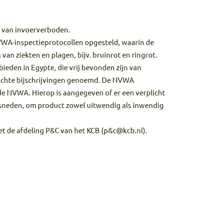
r
van invoerverboden
.
VWA-inspectieprotocollen opgesteld, waarin de
an ziekten en plagen, bijv. bruinrot en ringrot.
eden in Egypte, die vrij bevonden zijn van
rplichte bijschrijvingen genoemd. De NVWA
n de NVWA. Hierop is aangegeven of er een verplicht
gesneden, om product zowel uitwendig als inwendig
t de afdeling P&C van het KCB (
p&c@kcb.nl
).