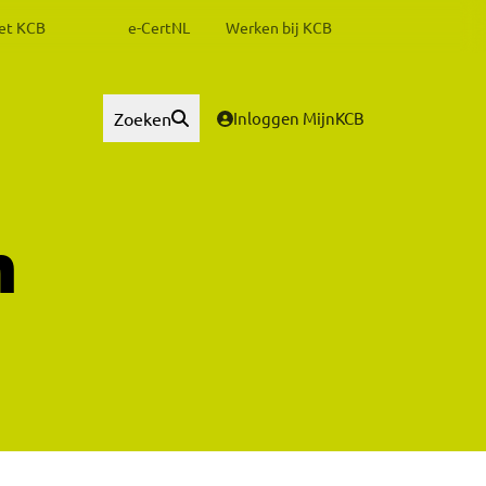
het KCB
e-CertNL
Werken bij KCB
Zoeken
Inloggen MijnKCB
n