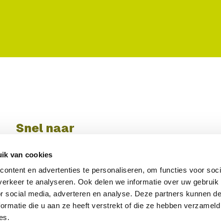
Snel naar
Import
ik van cookies
Export
Interne markt
ontent en advertenties te personaliseren, om functies voor soci
Nieuws
erkeer te analyseren. Ook delen we informatie over uw gebruik
Registreren bij het KCB
or social media, adverteren en analyse. Deze partners kunnen 
ormatie die u aan ze heeft verstrekt of die ze hebben verzameld
es.