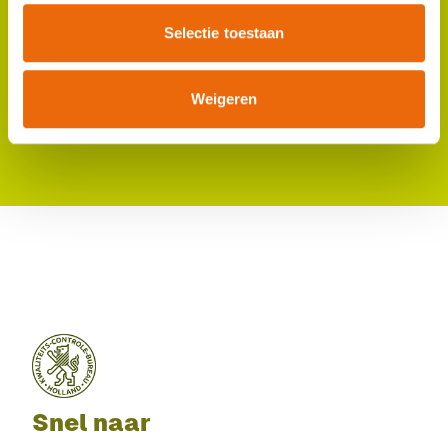
2700 AK Zoetermeer
(8:30 - 17:00)
088 - 30 88 20 0
Selectie toestaan
kcb@kcb.nl
Helpdesk eCertNL
Weigeren
(8:00 - 17:00)
088 - 30 88 250
helpdesk@kcb.nl
Snel naar