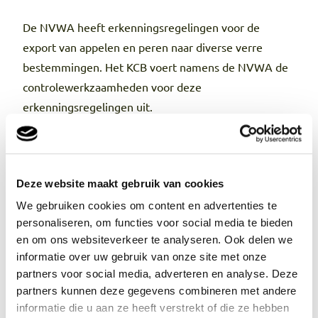
De NVWA heeft erkenningsregelingen voor de
export van appelen en peren naar diverse verre
bestemmingen. Het KCB voert namens de NVWA de
controlewerkzaamheden voor deze
erkenningsregelingen uit.
Bent u geïnteresseerd in deelname aan de
erkenningsregelingen export hardfruit 2025 Mail dan
naar:
.
hardfruit@kcb.nl
Deze website maakt gebruik van cookies
De NVWA-erkenningsregelingen, de bijbehorende
landspecifieke informatie en het aanmeldformulier
We gebruiken cookies om content en advertenties te
personaliseren, om functies voor social media te bieden
zijn te krijgen via het KCB. Stuur hiervoor een
en om ons websiteverkeer te analyseren. Ook delen we
verzoek naar
. Geef daarbij aan of
hardfruit@kcb.nl
informatie over uw gebruik van onze site met onze
het gaat om de erkenningsregeling voor appelen
partners voor social media, adverteren en analyse. Deze
en/of voor peren. Dan helpen wij u verder.
partners kunnen deze gegevens combineren met andere
informatie die u aan ze heeft verstrekt of die ze hebben