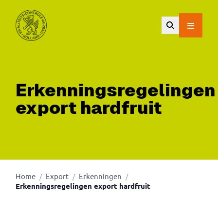
Ga naar de hoofdinhoud.
Erkenningsregelingen
export hardfruit
Home
Export
Erkenningen
/
/
/
Erkenningsregelingen export hardfruit