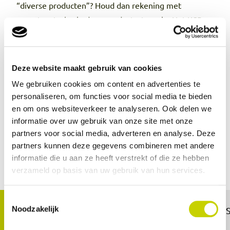
“diverse producten”? Houd dan rekening met
exportcontroles in deze productcategorie. Het KCB
voert in opdracht van de NVWA steekproefsgewijs
inspecties uit op producten zoals potgrond, mout en
bloem. De NVWA heeft een lijst van producten
Deze website maakt gebruik van cookies
waarvoor de uitbreiding van controles geldt.
We gebruiken cookies om content en advertenties te
personaliseren, om functies voor social media te bieden
en om ons websiteverkeer te analyseren. Ook delen we
informatie over uw gebruik van onze site met onze
partners voor social media, adverteren en analyse. Deze
partners kunnen deze gegevens combineren met andere
Contact opnemen
informatie die u aan ze heeft verstrekt of die ze hebben
verzameld op basis van uw gebruik van hun services.
Toestemmingsselectie
Noodzakelijk
Zoetermeer
Rayonkantoren: