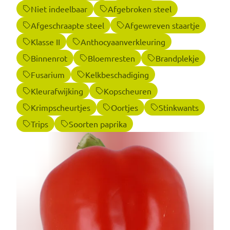
Niet indeelbaar
Afgebroken steel
Afgeschraapte steel
Afgewreven staartje
Klasse II
Anthocyaanverkleuring
Binnenrot
Bloemresten
Brandplekje
Fusarium
Kelkbeschadiging
Kleurafwijking
Kopscheuren
Krimpscheurtjes
Oortjes
Stinkwants
Trips
Soorten paprika