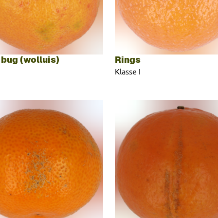
bug (wolluis)
Rings
Klasse I