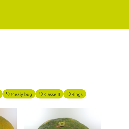
Mealy bug
Klasse II
Rings