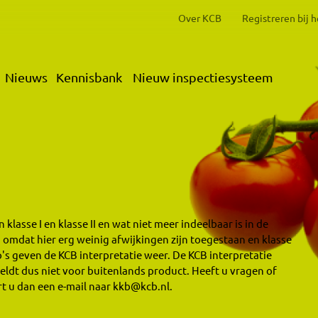
Over KCB
Registreren bij 
Nieuws
Kennisbank
Nieuw inspectiesysteem
klasse I en klasse II en wat niet meer indeelbaar is in de
 omdat hier erg weinig afwijkingen zijn toegestaan en klasse
o's geven de KCB interpretatie weer. De KCB interpretatie
eldt dus niet voor buitenlands product. Heeft u vragen of
t u dan een e-mail naar kkb@kcb.nl.