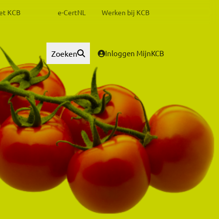
het KCB
e-CertNL
Werken bij KCB
Zoeken
Inloggen MijnKCB