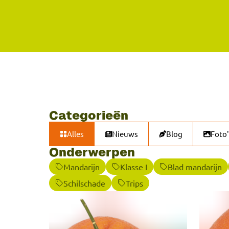
Categorieën
Alles
Nieuws
Blog
Foto'
Onderwerpen
Mandarijn
Klasse I
Blad mandarijn
Schilschade
Trips