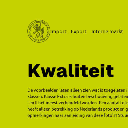
Ga naar de hoofdinhoud.
Ga naar de taal selector.
Import
Export
Interne markt
Kwaliteit
De voorbeelden laten alleen zien wat is toegelaten in 
klassen. Klasse Extra is buiten beschouwing gelaten
I en II het meest verhandeld worden. Een aantal fot
heeft alleen betrekking op Nederlands product en g
opmerkingen naar aanleiding van deze foto's? Stuur