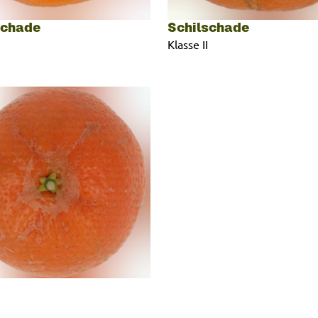
schade
Schilschade
Klasse II