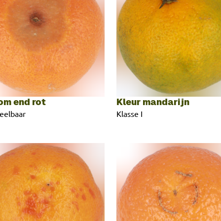
om end rot
Kleur mandarijn
deelbaar
Klasse I