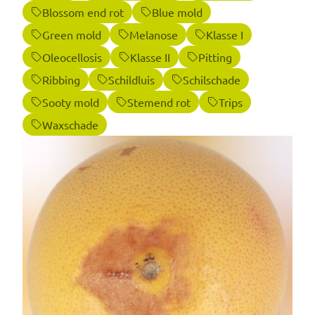
Blossom end rot
Blue mold
Green mold
Melanose
Klasse I
Oleocellosis
Klasse II
Pitting
Ribbing
Schildluis
Schilschade
Sooty mold
Stemend rot
Trips
Waxschade